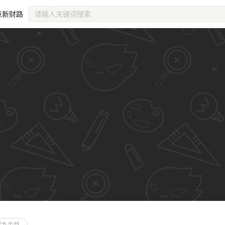
点新财路
装饰主页
纵向平铺
个人
推荐尺寸2560x34
居右
RGB
审
零九个月