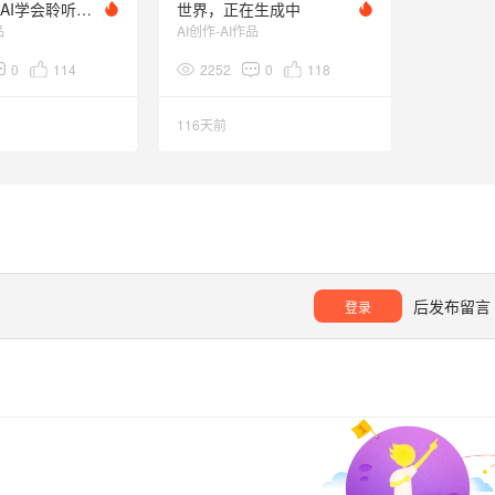
《梦镜》当AI学会聆听梦的语言
世界，正在生成中
品
AI创作-AI作品
0
114
2252
0
118
116天前
后发布留言
登录