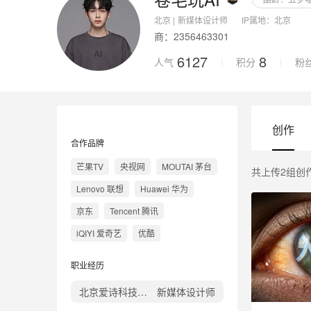
上传图片
北京 |
新媒体设计师
IP属地：
北京
商：2356463301
6127
8
人气
积分
粉
创作
合作品牌
芒果TV
央视网
MOUTAI 茅台
共上传2组创
Lenovo 联想
Huawei 华为
京东
Tencent 腾讯
iQIYI 爱奇艺
优酷
职业经历
北京爱诗科技有限公司
新媒体设计师