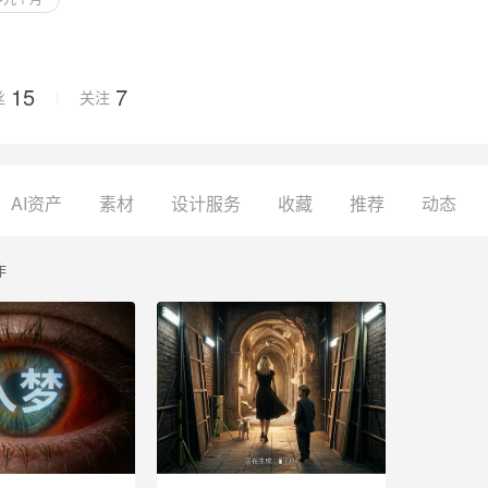
15
7
丝
关注
保存设置
取消保存
AI资产
素材
设计服务
收藏
推荐
动态
作