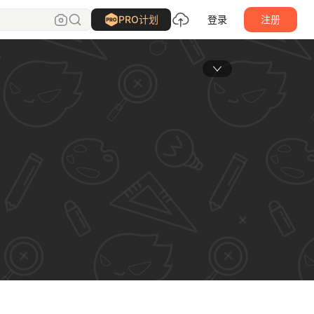
PRO计划
登录
注册
主页封面大图
4，JPG / GIF / PNG，
模式，3M以内。
核通过后展示
上传图片